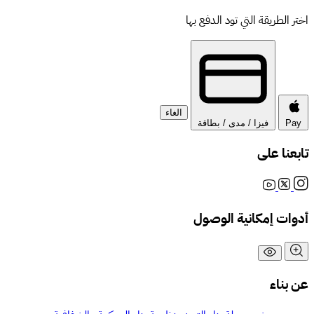
ر الطريقة التي تود الدفع بها
الغاء
Pa
فيزا / مدى / بطاقة
عنا على
وات إمكانية الوصول
بناء