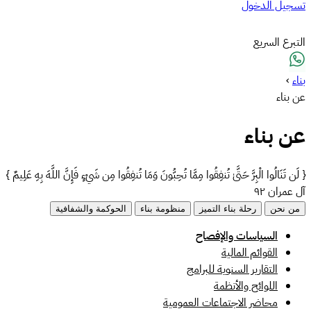
تسجيل الدخول
التبرع السريع
بناء
›
عن بناء
عن بناء
{ لَن تَنَالُوا الْبِرَّ حَتَّىٰ تُنفِقُوا مِمَّا تُحِبُّونَ وَمَا تُنفِقُوا مِن شَيْءٍ فَإِنَّ اللَّهَ بِهِ عَلِيمٌ }
آل عمران ٩٢
من نحن
رحلة بناء التميز
منظومة بناء
الحوكمة والشفافية
السياسات والإفصاح
القوائم المالية
التقارير السنوية للبرامج
اللوائح والأنظمة
محاضر الاجتماعات العمومية