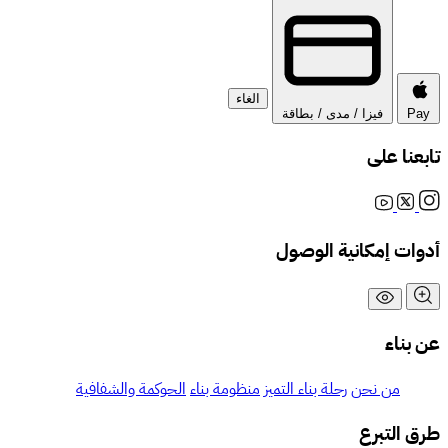
الغاء
Pay
فيزا / مدى / بطاقة
تابعنا على
أدوات إمكانية الوصول
عن بناء
من نحن
رحلة بناء التميز
منظومة بناء
الحوكمة والشفافية
طرق التبرع