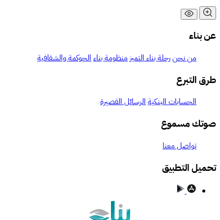
بناء
من نحن
رحلة بناء التميز
منظومة بناء
الحوكمة والشفافية
ق التبرع
الحسابات البنكية
الرسائل القصيرة
تك مسموع
تواصل معنا
ميل التطبيق