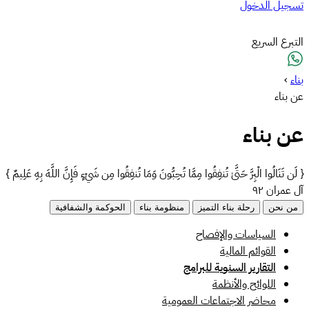
تسجيل الدخول
التبرع السريع
بناء
›
عن بناء
عن بناء
{ لَن تَنَالُوا الْبِرَّ حَتَّىٰ تُنفِقُوا مِمَّا تُحِبُّونَ وَمَا تُنفِقُوا مِن شَيْءٍ فَإِنَّ اللَّهَ بِهِ عَلِيمٌ }
آل عمران ٩٢
من نحن
رحلة بناء التميز
منظومة بناء
الحوكمة والشفافية
السياسات والإفصاح
القوائم المالية
التقارير السنوية للبرامج
اللوائح والأنظمة
محاضر الاجتماعات العمومية